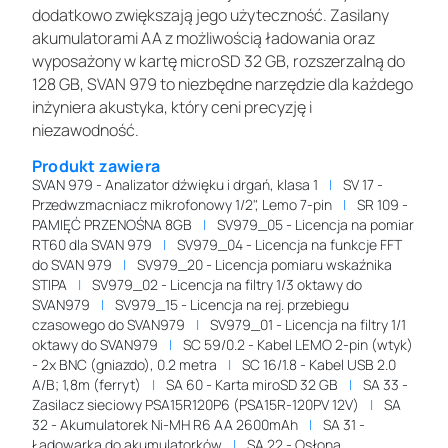
dodatkowo zwiększają jego użyteczność. Zasilany
akumulatorami AA z możliwością ładowania oraz
wyposażony w kartę microSD 32 GB, rozszerzalną do
128 GB, SVAN 979 to niezbędne narzędzie dla każdego
inżyniera akustyka, który ceni precyzję i
niezawodność.
Produkt zawiera
SVAN 979 - Analizator dźwięku i drgań, klasa 1
SV 17 -
Przedwzmacniacz mikrofonowy 1/2", Lemo 7-pin
SR 109 -
PAMIĘĆ PRZENOŚNA 8GB
SV979_05 - Licencja na pomiar
RT60 dla SVAN 979
SV979_04 - Licencja na funkcje FFT
do SVAN 979
SV979_20 - Licencja pomiaru wskaźnika
STIPA
SV979_02 - Licencja na filtry 1/3 oktawy do
SVAN979
SV979_15 - Licencja na rej. przebiegu
czasowego do SVAN979
SV979_01 - Licencja na filtry 1/1
oktawy do SVAN979
SC 59/0.2 - Kabel LEMO 2-pin (wtyk)
- 2x BNC (gniazdo), 0.2 metra
SC 16/1.8 - Kabel USB 2.0
A/B; 1,8m (ferryt)
SA 60 - Karta miroSD 32 GB
SA 33 -
Zasilacz sieciowy PSA15R120P6 (PSA15R-120PV 12V)
SA
32 - Akumulatorek Ni-MH R6 AA 2600mAh
SA 31 -
Ładowarka do akumulatorków
SA 22 - Osłona