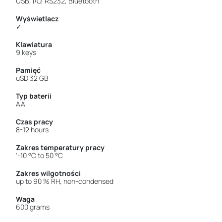
USB, I/O, RS232, Bluetooth
Wyświetlacz
✓
Klawiatura
9 keys
Pamięć
uSD 32 GB
Typ baterii
AA
Czas pracy
8-12 hours
Zakres temperatury pracy
'-10 °C to 50 °C
Zakres wilgotności
up to 90 % RH, non-condensed
Waga
600 grams