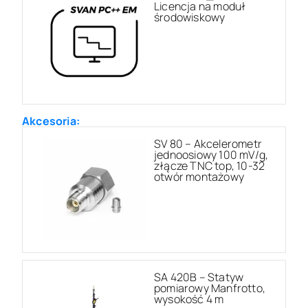
Licencja na moduł
środowiskowy
Akcesoria:
SV 80 – Akcelerometr
jednoosiowy 100 mV/g,
złącze TNC top, 10-32
otwór montażowy
SA 420B – Statyw
pomiarowy Manfrotto,
wysokość 4 m