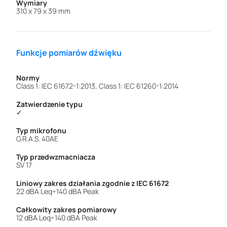
Wymiary
310 x 79 x 39 mm
Funkcje pomiarów dźwięku
Normy
Class 1: IEC 61672-1:2013, Class 1: IEC 61260-1:2014
Zatwierdzenie typu
✓
Typ mikrofonu
G.R.A.S. 40AE
Typ przedwzmacniacza
SV 17
Liniowy zakres działania zgodnie z IEC 61672
22 dBA Leq÷140 dBA Peak
Całkowity zakres pomiarowy
12 dBA Leq÷140 dBA Peak