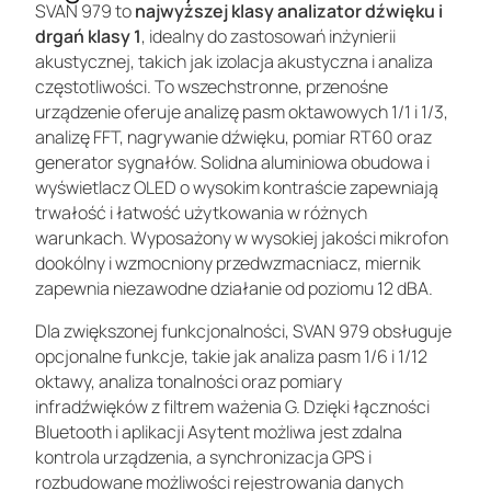
SVAN 979 to
najwyższej klasy analizator dźwięku i
drgań klasy 1
, idealny do zastosowań inżynierii
akustycznej, takich jak izolacja akustyczna i analiza
częstotliwości. To wszechstronne, przenośne
urządzenie oferuje analizę pasm oktawowych 1/1 i 1/3,
analizę FFT, nagrywanie dźwięku, pomiar RT60 oraz
generator sygnałów. Solidna aluminiowa obudowa i
wyświetlacz OLED o wysokim kontraście zapewniają
trwałość i łatwość użytkowania w różnych
warunkach. Wyposażony w wysokiej jakości mikrofon
dookólny i wzmocniony przedwzmacniacz, miernik
zapewnia niezawodne działanie od poziomu 12 dBA.
Dla zwiększonej funkcjonalności, SVAN 979 obsługuje
opcjonalne funkcje, takie jak analiza pasm 1/6 i 1/12
oktawy, analiza tonalności oraz pomiary
infradźwięków z filtrem ważenia G. Dzięki łączności
Bluetooth i aplikacji Asytent możliwa jest zdalna
kontrola urządzenia, a synchronizacja GPS i
rozbudowane możliwości rejestrowania danych