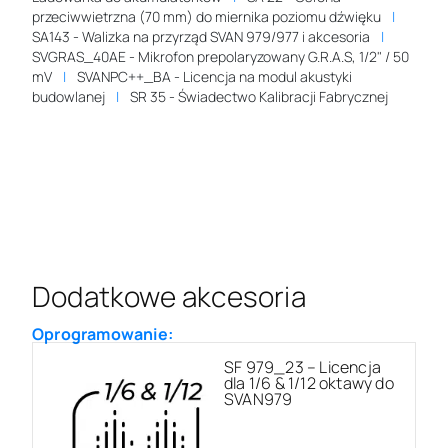
przeciwwietrzna (70 mm) do miernika poziomu dźwięku
SA143 - Walizka na przyrząd SVAN 979/977 i akcesoria
SVGRAS_40AE - Mikrofon prepolaryzowany G.R.A.S, 1/2" / 50
mV
SVANPC++_BA - Licencja na modul akustyki
budowlanej
SR 35 - Świadectwo Kalibracji Fabrycznej
Dodatkowe akcesoria
Oprogramowanie:
SF 979_23 – Licencja
dla 1/6 & 1/12 oktawy do
SVAN979