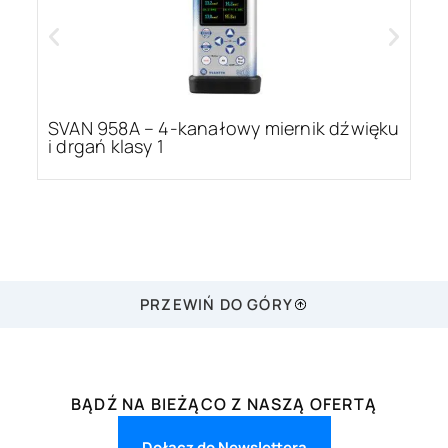
y
SVAN 958A – 4-kanałowy miernik dźwięku
S
i drgań klasy 1
h
PRZEWIŃ DO GÓRY
BĄDŹ NA BIEŻĄCO Z NASZĄ OFERTĄ
Dołącz do Newslettera