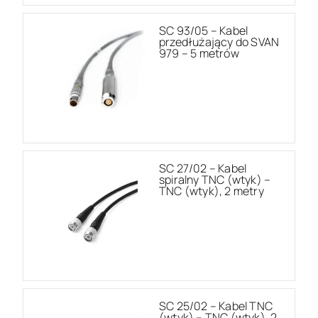
SC 93/05 – Kabel
przedłużający do SVAN
979 – 5 metrów
SC 27/02 – Kabel
spiralny TNC (wtyk) –
TNC (wtyk), 2 metry
SC 25/02 – Kabel TNC
(wtyk) – TNC (wtyk), 2