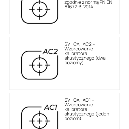
zgodnie z normą PN EN
61672-3:2014
SV_CA_AC2 –
Wzorcowanie
kalibratora
akustycznego (dwa
poziomy)
SV_CA_AC1 –
Wzorcowanie
kalibratora
akustycznego (jeden
poziom)