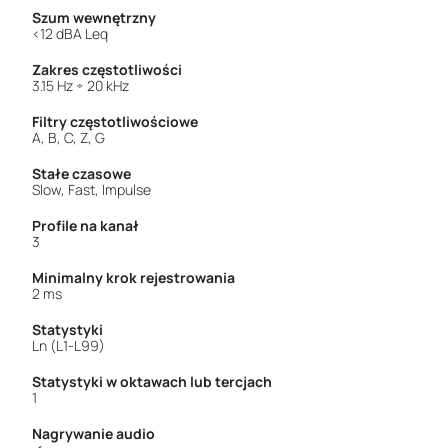
Szum wewnętrzny
<12 dBA Leq
Zakres częstotliwości
3.15 Hz ÷ 20 kHz
Filtry częstotliwościowe
A, B, C, Z, G
Stałe czasowe
Slow, Fast, Impulse
Profile na kanał
3
Minimalny krok rejestrowania
2 ms
Statystyki
Ln (L1-L99)
Statystyki w oktawach lub tercjach
1
Nagrywanie audio