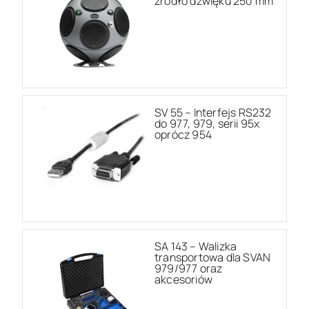
źródło dźwięku 250 mm
SV 55 – Interfejs RS232
do 977, 979, serii 95x
oprócz 954
SA 143 – Walizka
transportowa dla SVAN
979/977 oraz
akcesoriów