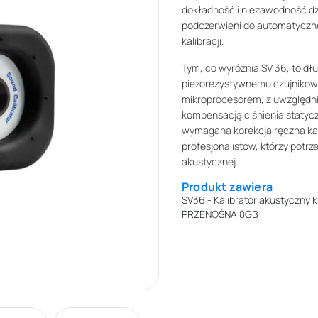
dokładność i niezawodność dzi
podczerwieni do automatyczne
kalibracji.
Tym, co wyróżnia SV 36, to d
piezorezystywnemu czujnikowi 
mikroprocesorem, z uwzględni
kompensacją ciśnienia statycz
wymagana korekcja ręczna kali
profesjonalistów, którzy potrze
akustycznej.
Produkt zawiera
SV36 - Kalibrator akustyczny kl
PRZENOŚNA 8GB