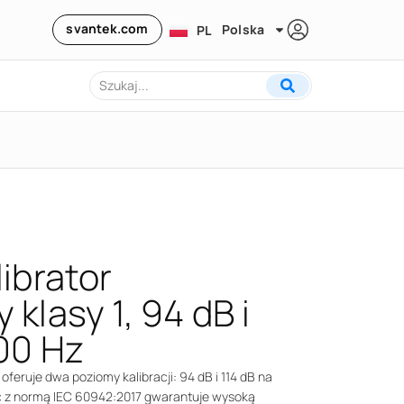
svantek.com
Polska
PL
librator
klasy 1, 94 dB i
000 Hz
oferuje dwa poziomy kalibracji: 94 dB i 114 dB na
ść z normą IEC 60942:2017 gwarantuje wysoką