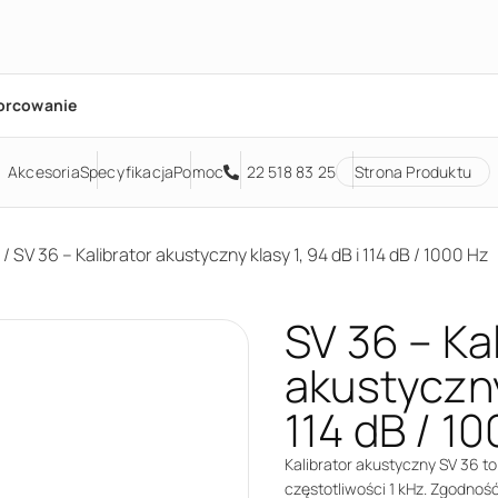
orcowanie
Akcesoria
Specyfikacja
Pomoc
22 518 83 25
Strona Produktu
/ SV 36 – Kalibrator akustyczny klasy 1, 94 dB i 114 dB / 1000 Hz
SV 36 – Ka
akustyczny 
114 dB / 1
Kalibrator akustyczny SV 36 to 
częstotliwości 1 kHz. Zgodno