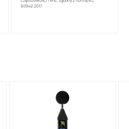
częstotliwości 1 kHz, zgodny z normą IEC
60942:2017.