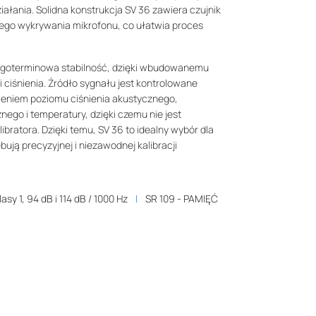
ałania. Solidna konstrukcja SV 36 zawiera czujnik
go wykrywania mikrofonu, co ułatwia proces
ługoterminowa stabilność, dzięki wbudowanemu
ciśnienia. Źródło sygnału jest kontrolowane
eniem poziomu ciśnienia akustycznego,
nego i temperatury, dzięki czemu nie jest
bratora. Dzięki temu, SV 36 to idealny wybór dla
bują precyzyjnej i niezawodnej kalibracji
asy 1, 94 dB i 114 dB / 1000 Hz
SR 109 - PAMIĘĆ