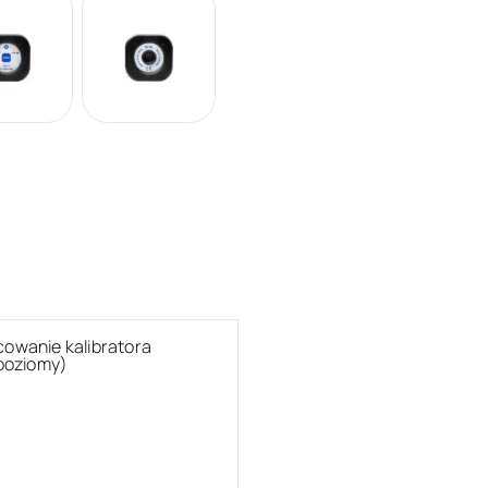
wanie kalibratora
poziomy)