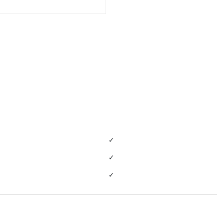
✓
✓
✓