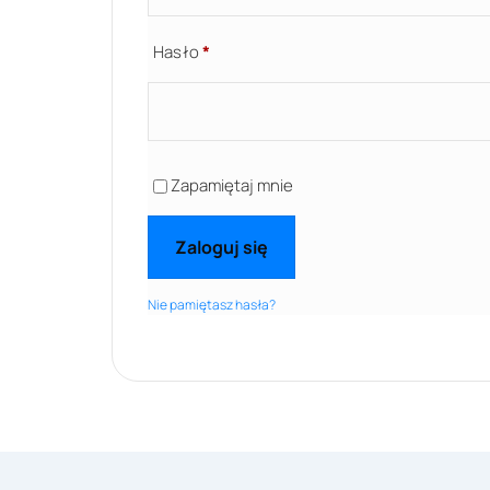
Hasło
*
Zapamiętaj mnie
Zaloguj się
Nie pamiętasz hasła?