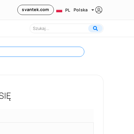
svantek.com
Polska
PL
SIĘ