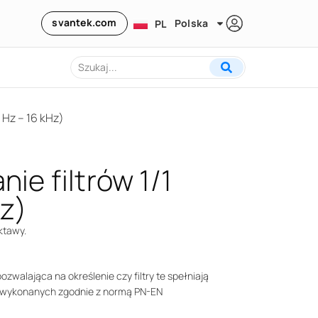
svantek.com
Polska
PL
 Hz – 16 kHz)
e filtrów 1/1
Hz)
ktawy.
walająca na określenie czy filtry te spełniają
h wykonanych zgodnie z normą PN-EN