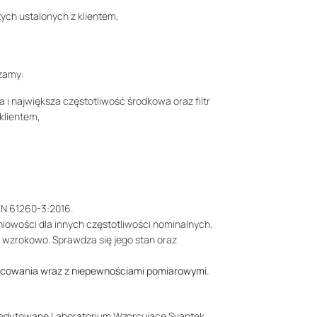
tych ustalonych z klientem,
zamy:
a i największa częstotliwość środkowa oraz filtr
 klientem,
N 61260-3:2016.
iniowości dla innych częstotliwości nominalnych.
 wzrokowo. Sprawdza się jego stan oraz
cowania wraz z niepewnościami pomiarowymi.
redytowane Laboratorium Wzorcujące Svantek