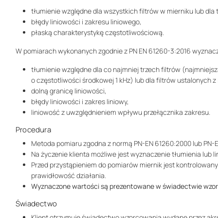
tłumienie względne dla wszystkich filtrów w mierniku lub dla 
błędy liniowości i zakresu liniowego,
płaską charakterystykę częstotliwościową.
W pomiarach wykonanych zgodnie z PN EN 61260-3:2016 wyznac
tłumienie względne dla co najmniej trzech filtrów (najmniejsz
o częstotliwości środkowej 1 kHz) lub dla filtrów ustalonych z
dolną granicę liniowości,
błędy liniowości i zakres liniowy,
liniowość z uwzględnieniem wpływu przełącznika zakresu.
Procedura
Metoda pomiaru zgodna z normą PN-EN 61260:2000 lub PN-E
Na życzenie klienta możliwe jest wyznaczenie tłumienia lub l
Przed przystąpieniem do pomiarów miernik jest kontrolowany
prawidłowość działania.
Wyznaczone wartości są prezentowane w świadectwie wzor
Świadectwo
Klient otrzymuje świadectwo wzorcowania wydane przez ak