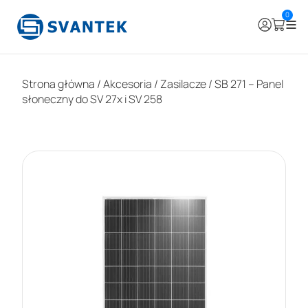
0
Strona główna
/
Akcesoria
/
Zasilacze
/ SB 271 – Panel
słoneczny do SV 27x i SV 258