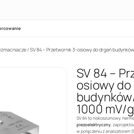
orcowanie
dwzmacniacze
/ SV 84 – Przetwornik 3-osiowy do drgań budynkó
SV 84 – Pr
osiowy do
budynków/
1000 mV/g
SV 84 to niskoszumowy, herme
piezoelektryczny
, zaprojekt
w połączeniu z analizatorem 