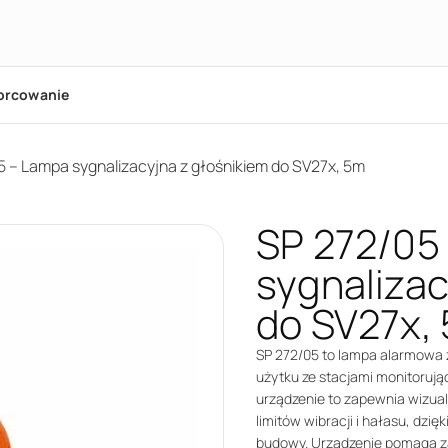
orcowanie
5 – Lampa sygnalizacyjna z głośnikiem do SV27x, 5m
SP 272/05
sygnalizac
do SV27x,
SP 272/05 to lampa alarmowa
użytku ze stacjami monitoruj
urządzenie to zapewnia wizua
limitów wibracji i hałasu, dzi
budowy. Urządzenie pomaga z