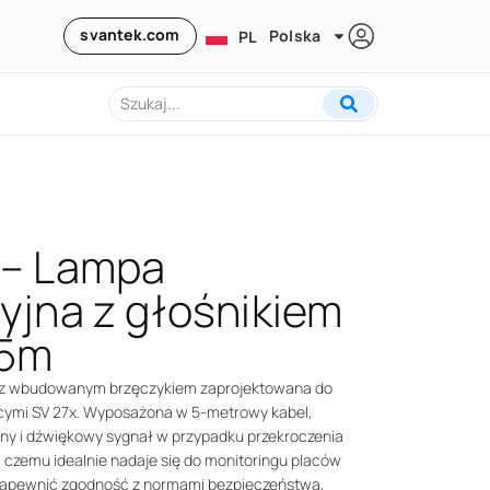
svantek.com
Polska
PL
 – Lampa
yjna z głośnikiem
 5m
 z wbudowanym brzęczykiem zaprojektowana do
ącymi SV 27x. Wyposażona w 5-metrowy kabel,
lny i dźwiękowy sygnał w przypadku przekroczenia
ęki czemu idealnie nadaje się do monitoringu placów
apewnić zgodność z normami bezpieczeństwa,