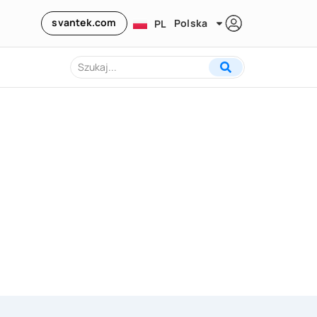
svantek.com
Polska
PL