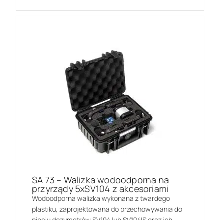
SA 73 – Walizka wodoodporna na
przyrządy 5xSV104 z akcesoriami
Wodoodporna walizka wykonana z twardego
plastiku, zaprojektowana do przechowywania do
pięciu dozymetrów SV104 lub SV104IS oraz ich